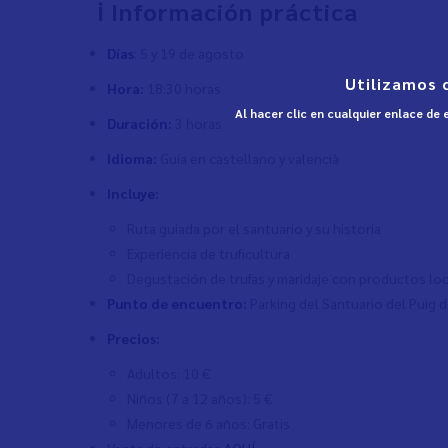
ℹ️ Información práctica
Días
: 5 y 19 de agosto
Utilizamos 
Hora:
18:30 horas
Al hacer clic en cualquier enlace de
Duración:
3 horas
Idioma:
Guía en castellano y valencià
Incluye:
Ruta guiada por el santuario y su historia
Experiencia de truficultura
Degustación de trufas y maridaje con productos lo
Punto de encuentro:
Parking del Santuario del Puig d
Precios:
Adultos: 10 €
Niños (7 a 12 años): 5 €
Menores de 6 años: Gratis
Venta de entradas
AQUÍ
.