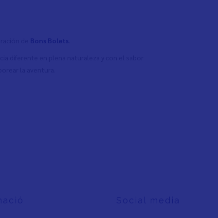
oración de
Bons Bolets
.
cia diferente en plena naturaleza y con el sabor
borear la aventura.
mació
Social media