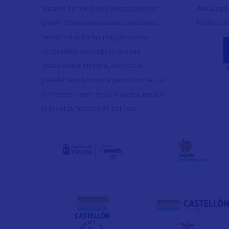
Vinaròs és tot el que necessites per
Avís Legal
gaudir d’unes merescudes vacances:
Política d
relaxa’t al sol a les platges i cales
recòndites, descobreix la seua
apassionant història, delecta el
paladar amb la nostra gastronomia, viu
les festes i sent-te com a casa, perquè
ja hi estàs. Vinaròs és tot teu.