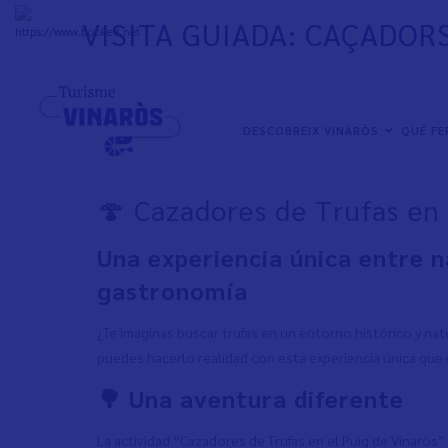
Skip
VISITA GUIADA: CAÇADOR
to
+
31°
C
main
content
NAVEGACIÓN
DESCOBREIX VINARÒS
QUÉ F
PRINCIPAL
🍄 Cazadores de Trufas en 
Una experiencia única entre n
gastronomía
¿Te imaginas buscar trufas en un entorno histórico y nat
puedes hacerlo realidad con esta experiencia única que 
🌳 Una aventura diferente
La actividad “Cazadores de Trufas en el Puig de Vinaròs”