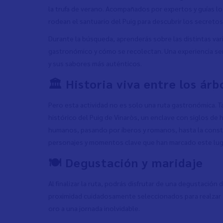
la trufa de verano. Acompañados por expertos y guías 
rodean el santuario del Puig para descubrir los secretos
Durante la búsqueda, aprenderás sobre las distintas vari
gastronómico y cómo se recolectan. Una experiencia sens
y sus sabores más auténticos.
🏛️ Historia viva entre los árb
Pero esta actividad no es solo una ruta gastronómica. T
histórico del Puig de Vinaròs, un enclave con siglos de
humanos, pasando por íberos y romanos, hasta la constr
personajes y momentos clave que han marcado este luga
🍽️ Degustación y maridaje
Al finalizar la ruta, podrás disfrutar de una degustació
proximidad cuidadosamente seleccionados para realzar 
oro a una jornada inolvidable.