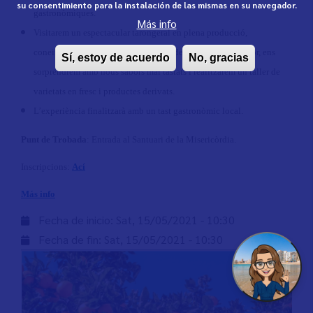
su consentimiento para la instalación de las mismas en su navegador.
gastronòmiques.
Más info
Visitarem un espectacular tarongeral en plena producció,
coneixerem tots els secrets del cultiu de la mà del citricultor, ens
Sí, estoy de acuerdo
No, gracias
sorprendrem amb nous sabors mai tastats i realitzarem un taller de
varietats en fresc i productes derivats.
L’experiència finalitzarà amb un tast gastronòmic local.
Punt de Trobada
: Entrada al Santuari de la Misericòrdia.
Inscripcions:
Ací
Más info
Fecha de inicio:
Sat, 15/05/2021 - 10:30
Fecha de fin:
Sat, 15/05/2021 - 10:30