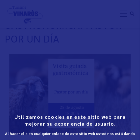
Skip
VISITA GUIADA
to
GASTRONÓMICA: PASTOR
main
content
POR UN DÍA
Utilizamos cookies en este sitio web para
mejorar su experiencia de usuario.
Al hacer clic en cualquier enlace de este sitio web usted nos está dando