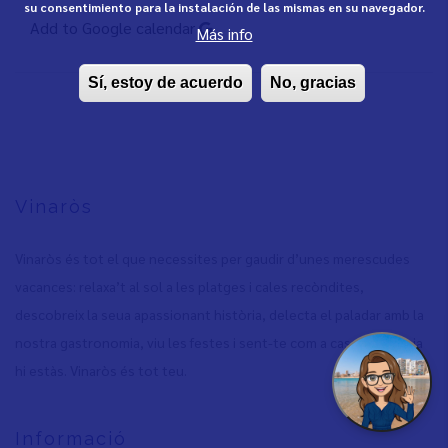
su consentimiento para la instalación de las mismas en su navegador.
Add to Google calendar
Más info
Sí, estoy de acuerdo
No, gracias
Vinaròs
Vinaròs és tot el que necessites per gaudir d’unes merescudes
vacances: relaxa’t al sol a les platges i cales recòndites,
descobreix la seua apassionant història, delecta el paladar amb la
nostra gastronomia, viu les festes i sent-te com a casa, perquè ja
hi estàs. Vinaròs és tot teu.
Informació