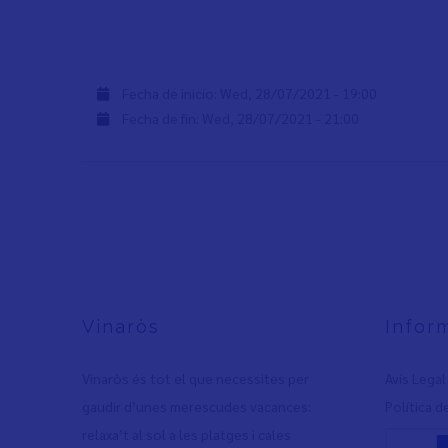
Fecha de inicio:
Wed, 28/07/2021 - 19:00
Fecha de fin:
Wed, 28/07/2021 - 21:00
Vinaròs
Infor
Vinaròs és tot el que necessites per
Avís Legal
gaudir d’unes merescudes vacances:
Política d
relaxa’t al sol a les platges i cales