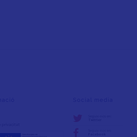
mació
Social media
Seguix-nos en:
Twitter
e privacita
t
Seguix-nos en:
Facebook