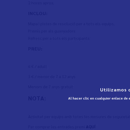
2 hores aprox.
INCLOU:
Mapa i pistes de resolució per a tots els equips.
Premis per als guanyadors
Refresc per a tots els participants
PREU:
6 € / adult
3 € / menor de 7 a 12 anys
Menors de 7 anys gratuït
Utilizamos 
NOTA:
Al hacer clic en cualquier enlace de
Activitat per equips amb totes les mesures de seguretat
Per comprar les entrades premi
AQUÍ