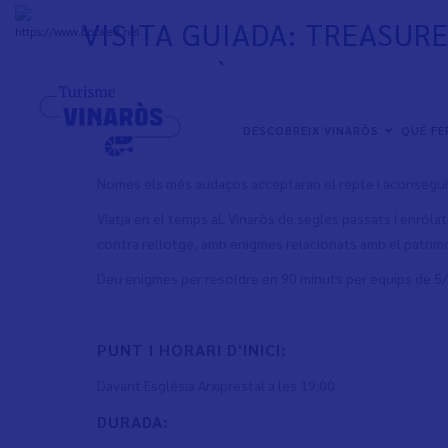
Skip
VISITA GUIADA: TREASUR
to
+
33°
C
main
DE VINARÒS
content
NAVEGACIÓN
DESCOBREIX VINARÒS
QUÉ F
DESCRIPCIÓ:
PRINCIPAL
Només els més audaços acceptaran el repte i aconseguiran
Viatja en el temps aL Vinaròs de segles passats i enrólate
contra rellotge, amb enigmes relacionats amb el patrimo
Deu enigmes per resoldre en 90 minuts per equips de 5/
PUNT I HORARI D'INICI:
​Davant Església Arxiprestal a les 19:00
DURADA: