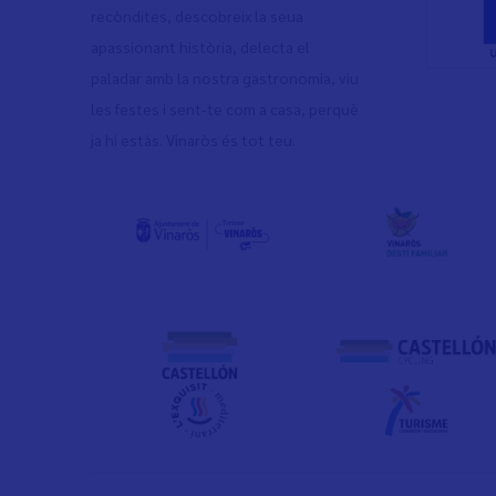
recòndites, descobreix la seua
apassionant història, delecta el
paladar amb la nostra gastronomia, viu
les festes i sent-te com a casa, perquè
ja hi estàs. Vinaròs és tot teu.