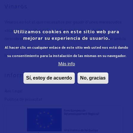
Vinaròs
Vinaròs és tot el que necessites per gaudir d’unes merescudes
vacances: relaxa’t al sol a les platges i cales recòndites,
Utilizamos cookies en este sitio web para
mejorar su experiencia de usuario.
descobreix la seua apassionant història, delecta el paladar amb la
nostra gastronomia, viu les festes i sent-te com a casa, perquè ja
Al hacer clic en cualquier enlace de este sitio web usted nos está dando
hi estàs. Vinaròs és tot teu.
su consentimiento para la instalación de las mismas en su navegador.
Más info
Informació
Sí, estoy de acuerdo
No, gracias
Avís Legal
Política de privacita
t