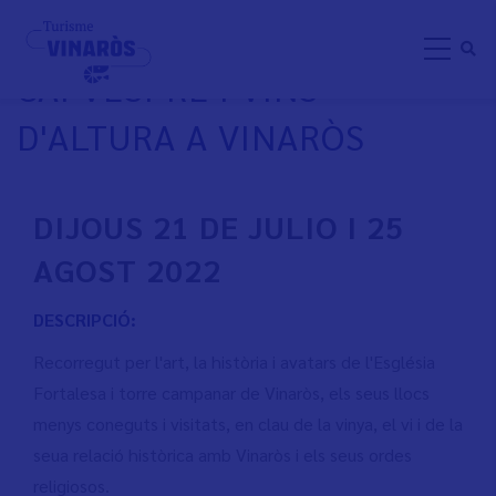
Skip
VISTA GUIADA: CAMPANES,
to
CAPVESPRE I VINS
main
content
D'ALTURA A VINARÒS
DIJOUS 21 DE JULIO I 25
AGOST 2022
DESCRIPCIÓ:
Recorregut per l'art, la història i avatars de l'Església
Fortalesa i torre campanar de Vinaròs, els seus llocs
menys coneguts i visitats, en clau de la vinya, el vi i de la
seua relació històrica amb Vinaròs i els seus ordes
religiosos.