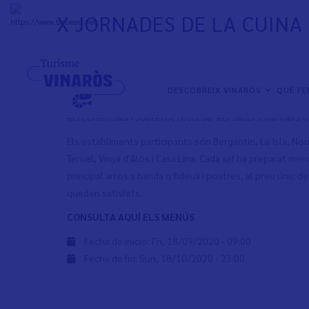
Skip
X JORNADES DE LA CUINA
to
+
33°
C
main
content
Del 8 de setembre al 18 d'octubre arriben Jornades de l
la desena edició. En aquesta ocasió hi participen un to
NAVEGACIÓN
DESCOBREIX VINARÒS
QUÉ F
treballat per elaborar receptes tradicionals combinade
PRINCIPAL
els comensals i sobretot recordar els sabors mariners d
Els establiments participants són Bergantín, La Isla, Nou
Teruel, Vinya d'Alòs i Casa Lina. Cada xef ha preparat men
principal arròs a banda o fideuà i postres, al preu únic
queden satisfets.
CONSULTA AQUÍ ELS MENÚS
Fecha de inicio:
Fri, 18/09/2020 - 09:00
Fecha de fin:
Sun, 18/10/2020 - 23:00