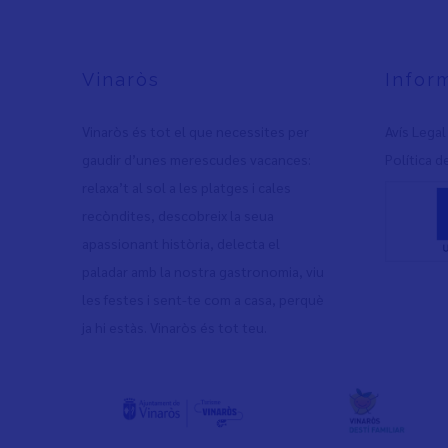
Vinaròs
Infor
Vinaròs és tot el que necessites per
Avís Legal
gaudir d’unes merescudes vacances:
Política d
relaxa’t al sol a les platges i cales
recòndites, descobreix la seua
apassionant història, delecta el
paladar amb la nostra gastronomia, viu
les festes i sent-te com a casa, perquè
ja hi estàs. Vinaròs és tot teu.