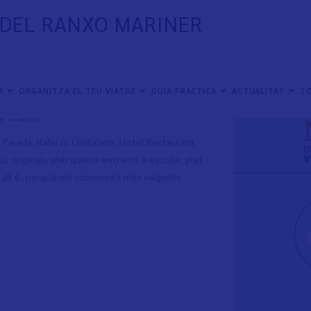
 DEL RANXO MARINER
a Cuina del Ranxo Mariner que enguany arriben a
tal de 7 establiments que una vegada més han
ER
ORGANITZA EL TEU VIATGE
GUIA PRÀCTICA
ACTUALITAT
TO
s amb la cuina més avantguardista per sorprendre
e Vinaròs.
 Parada, Rafel lo Cristalero, Hotel Restaurant
ús originals amb quatre entrants a escollir, plat
 de 28 €, perquè els comensals més exigents