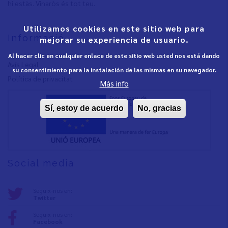
hi estàs. Vinaròs és tot teu.
Utilizamos cookies en este sitio web para
Informació
mejorar su experiencia de usuario.
Al hacer clic en cualquier enlace de este sitio web usted nos está dando
Avís Legal
su consentimiento para la instalación de las mismas en su navegador.
Política de privacita
t
Más info
Sí, estoy de acuerdo
No, gracias
Social media
Seguix-nos en:
Twitter
Seguix-nos en:
Facebook