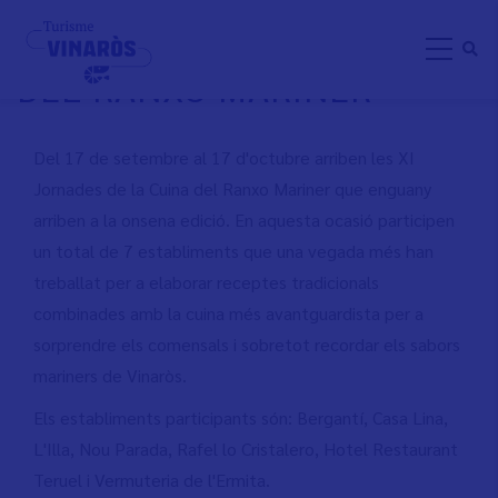
Skip
XI JORNADAS DE LA "CUINA
to
DEL RANXO MARINER"
main
content
Del 17 de setembre al 17 d'octubre arriben les XI
Jornades de la Cuina del Ranxo Mariner que enguany
arriben a la onsena edició. En aquesta ocasió participen
un total de 7 establiments que una vegada més han
treballat per a elaborar receptes tradicionals
combinades amb la cuina més avantguardista per a
sorprendre els comensals i sobretot recordar els sabors
mariners de Vinaròs.
Els establiments participants són: Bergantí, Casa Lina,
L'Illa, Nou Parada, Rafel lo Cristalero, Hotel Restaurant
Teruel i Vermuteria de l'Ermita.