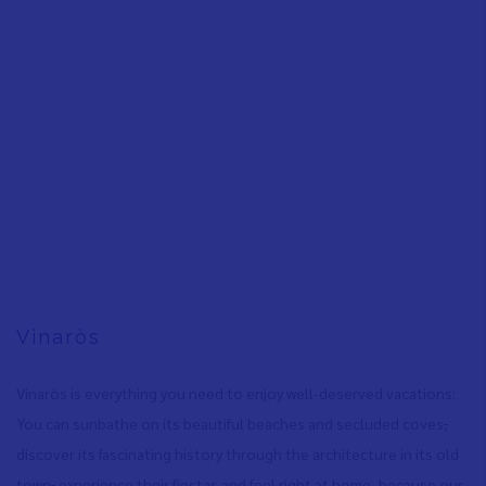
Vinaròs
Vinaròs is everything you need to enjoy well-deserved vacations:
You can sunbathe on its beautiful beaches and secluded coves
,
discover its fascinating history through the architecture in its old
town
,
experience their fiestas and feel right at home, because our