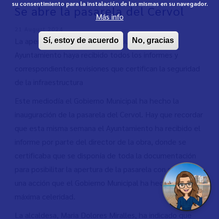
su consentimiento para la instalación de las mismas en su navegador.
Se abre la pasarela del Cervol
Más info
21 August 2024
La apertura se ha realizado después de que el
Sí, estoy de acuerdo
No, gracias
Ayuntamiento haya recibido todos los informes y
correspondientes revisiones que certifican la seguridad
de la infraestructura
Este mediodía el Gobierno Municipal ha hecho la
inauguración de la pasarela del Cervol. Hay que recordar
que esta misma semana el Ayuntamiento ha recibido el
informe por parte del director de la obra, donde se
certificaba que se disponía de toda la documentación
para posibilitar la apertura de la pasarela con seguridad,
una acción que el Gobierno Municipal ha hecho con la
máxima celeridad.
La alcaldesa, Maria Dolores Miralles, ha indicado que