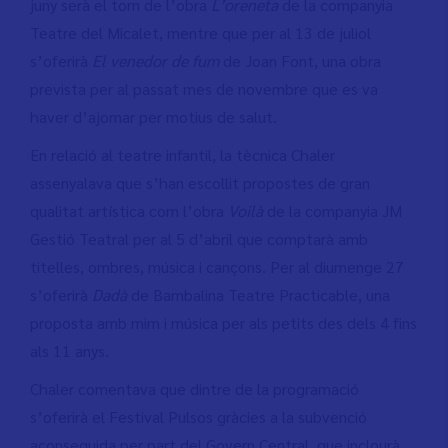
juny serà el torn de l’obra
L’oreneta
de la companyia
Teatre del Micalet, mentre que per al 13 de juliol
s’oferirà
El venedor de fum
de Joan Font, una obra
prevista per al passat mes de novembre que es va
haver d’ajornar per motius de salut.
En relació al teatre infantil, la tècnica Chaler
assenyalava que s’han escollit propostes de gran
qualitat artística com l’obra
Voilà
de la companyia JM
Gestió Teatral
per al 5 d’abril que comptarà amb
titelles, ombres, música i cançons. Per al diumenge 27
s’oferirà
Dadà
de Bambalina Teatre Practicable, una
proposta amb mim i música per als petits des dels 4 fins
als 11 anys.
Chaler comentava que dintre de la programació
s’oferirà el Festival Pulsos gràcies a la subvenció
aconseguida per part del Govern Central, que inclourà