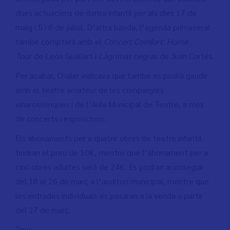
dues actuacions de dansa infantil per als dies 17 de
maig i 5 i 6 de juliol. D’altra banda, l’agenda primaveral
també comptarà amb el
Concert Comfort: Home
Tour
de León Guallart i
Làgrimas negras
de Juan Cortés.
Per acabar, Chaler indicava que també es podrà gaudir
amb el teatre amateur de les companyies
vinarossenques i de l’Aula Municipal de Teatre, a més
de concerts i exposicions.
Els abonaments per a quatre obres de teatre infantil
tindran el preu de 10€, mentre que l’abonament per a
cinc obres adultes serà de 24€. Es podran aconseguir
del 18 al 26 de març a l’auditori municipal, mentre que
les entrades individuals es posaran a la venda a partir
del 27 de març.
Tags