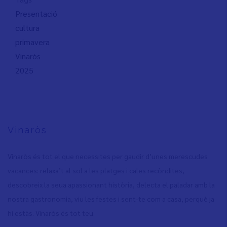
Presentació
cultura
primavera
Vinaròs
2025
Vinaròs
Vinaròs és tot el que necessites per gaudir d’unes merescudes
vacances: relaxa’t al sol a les platges i cales recòndites,
descobreix la seua apassionant història, delecta el paladar amb la
nostra gastronomia, viu les festes i sent-te com a casa, perquè ja
hi estàs. Vinaròs és tot teu.