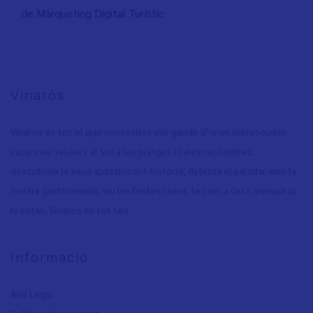
de Màrqueting Digital Turístic
Vinaròs
Vinaròs és tot el que necessites per gaudir d’unes merescudes
vacances: relaxa’t al sol a les platges i cales recòndites,
descobreix la seua apassionant història, delecta el paladar amb la
nostra gastronomia, viu les festes i sent-te com a casa, perquè ja
hi estàs. Vinaròs és tot teu.
Informació
Avís Legal
Política de privacita
t