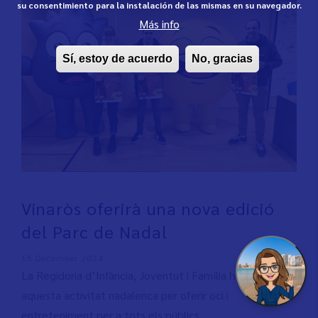
su consentimiento para la instalación de las mismas en su navegador.
Más info
Sí, estoy de acuerdo
No, gracias
Vinaròs oferirà una nova edició
del Parc de Nadal
15 December 2024
La Regidoria d’Infància, Joventut i Família ha recuperat
aquesta activitat nadalenca per oferir oci i
entreteniment per a tots els públics