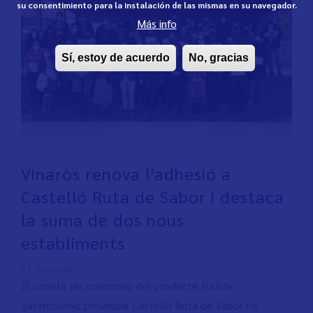
su consentimiento para la instalación de las mismas en su navegador.
Más info
Sí, estoy de acuerdo
No, gracias
Vinaròs renova l'adhesió a
Castelló Ruta de Sabor i destaca
la suma de dos nous
establiments
23 December 2021
El comité de concessió del producte turístic
gastronòmic provincial Castelló Ruta de Sabor ha