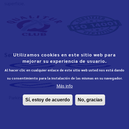
superfície.
Servicios
Utilizamos cookies en este sitio web para
mejorar su experiencia de usuario.
Al hacer clic en cualquier enlace de este sitio web usted nos está dando
Arena gruesa
Lavapiés
su consentimiento para la instalación de las mismas en su navegador.
Más info
Parking
Sí, estoy de acuerdo
No, gracias