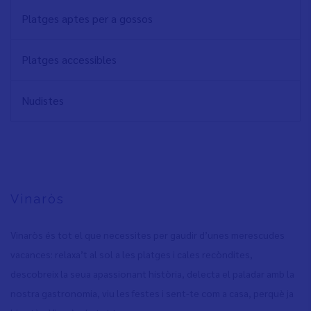
Platges aptes per a gossos
Platges accessibles
Nudistes
Vinaròs
Vinaròs és tot el que necessites per gaudir d’unes merescudes
vacances: relaxa’t al sol a les platges i cales recòndites,
descobreix la seua apassionant història, delecta el paladar amb la
nostra gastronomia, viu les festes i sent-te com a casa, perquè ja