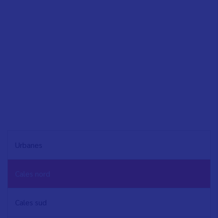
NAVEGACIÓN
Urbanes
PRINCIPAL
Cales nord
Cales sud