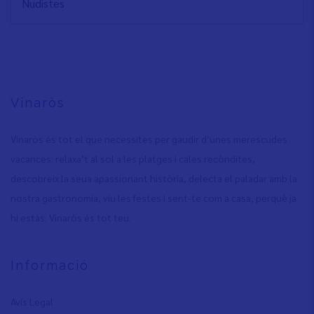
Nudistes
Vinaròs
Vinaròs és tot el que necessites per gaudir d’unes merescudes
vacances: relaxa’t al sol a les platges i cales recòndites,
descobreix la seua apassionant història, delecta el paladar amb la
nostra gastronomia, viu les festes i sent-te com a casa, perquè ja
hi estàs. Vinaròs és tot teu.
Informació
Avís Legal