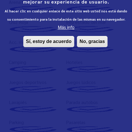
mejorar su experiencia de usuario.
Arena fina
Bandera azul
Al hacer clic en cualquier enlace de este sitio web usted nos está dando
su consentimiento para la instalación de las mismas en su navegador.
Cruz Roja
Info estado del mar
Más info
Acc. movilidad reducida
Arena gruesa
Sí, estoy de acuerdo
No, gracias
Camping
Hoteles
Juegos deportivos
Juegos lúdicos
Lavapiés
Parada autobús
Parking
Pasarelas