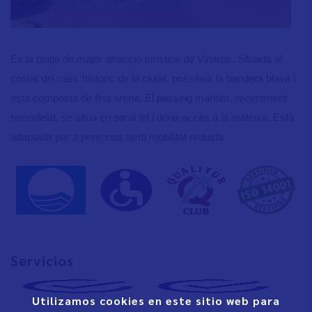
És la platja de major atracció turística de Vinaròs. Situada al
costat del casc històric de la ciutat, posseeix la bandera blava i
està composta de fina arena. El passeig marítim, recentment
remodelat, se situa en paral·lel i dóna accés a la mateixa. Està
adaptada per a persones amb mobilitat reduïda.
Servicios
Utilizamos cookies en este sitio web para