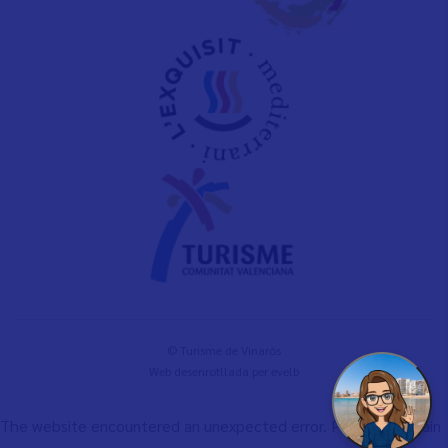
© Turisme de Vinaròs
Web desenrotllada per
evelb
The website encountered an unexpected error. Please try again