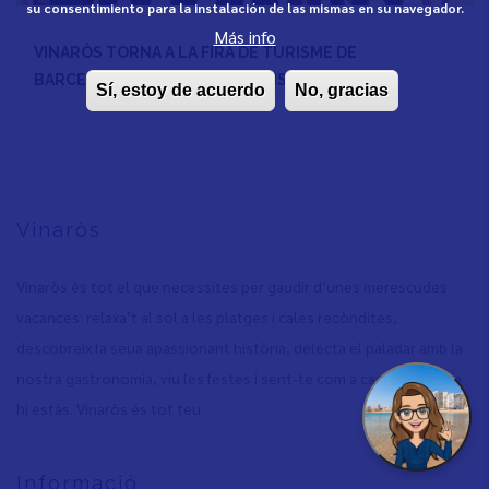
su consentimiento para la instalación de las mismas en su navegador.
Más info
VINARÒS TORNA A LA FIRA DE TURISME DE
BARCELONA, AL SALÓ DEL TURISME B-TRAVEL
Sí, estoy de acuerdo
No, gracias
Vinaròs
Vinaròs és tot el que necessites per gaudir d’unes merescudes
vacances: relaxa’t al sol a les platges i cales recòndites,
descobreix la seua apassionant història, delecta el paladar amb la
nostra gastronomia, viu les festes i sent-te com a casa, perquè ja
hi estàs. Vinaròs és tot teu.
Informació