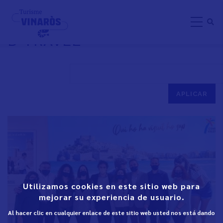
Skip
EN EL SALÓN DEL TURISME
to
B-TRAVEL
main
content
Utilizamos cookies en este sitio web para
mejorar su experiencia de usuario.
Al hacer clic en cualquier enlace de este sitio web usted nos está dando