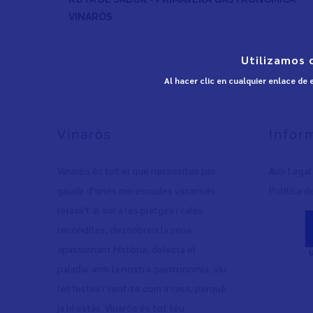
VINARÒS
Utilizamos 
Al hacer clic en cualquier enlace de
Vinaròs
Infor
Vinaròs és tot el que necessites per
Avís Legal
gaudir d’unes merescudes vacances:
Política d
relaxa’t al sol a les platges i cales
recòndites, descobreix la seua
apassionant història, delecta el
paladar amb la nostra gastronomia, viu
les festes i sent-te com a casa, perquè
ja hi estàs. Vinaròs és tot teu.