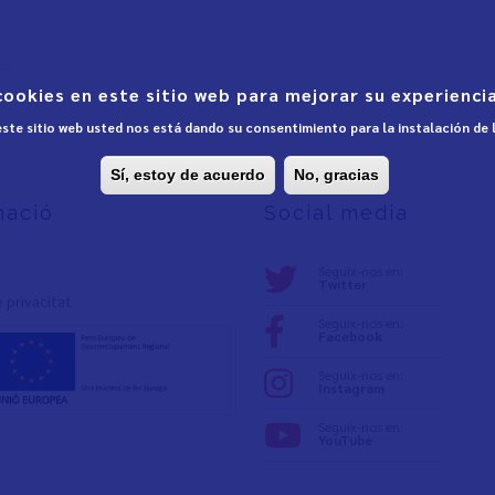
cookies en este sitio web para mejorar su experiencia
 este sitio web usted nos está dando su consentimiento para la instalación de
Sí, estoy de acuerdo
No, gracias
mació
Social media
Seguix-nos en:
Twitter
e privacita
t
Seguix-nos en:
Facebook
Seguix-nos en:
Instagram
Seguix-nos en:
YouTube