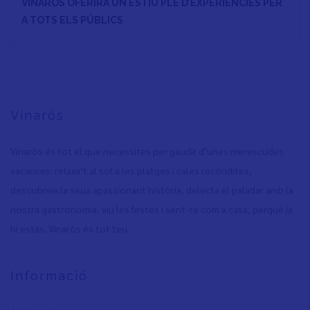
VINARÒS OFERIRÀ UN ESTIU PLE D’EXPERIÈNCIES PER
A TOTS ELS PÚBLICS
Vinaròs
Vinaròs és tot el que necessites per gaudir d’unes merescudes
vacances: relaxa’t al sol a les platges i cales recòndites,
descobreix la seua apassionant història, delecta el paladar amb la
nostra gastronomia, viu les festes i sent-te com a casa, perquè ja
hi estàs. Vinaròs és tot teu.
Informació