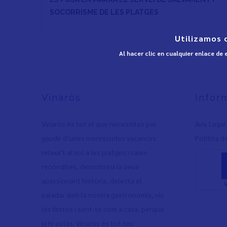
SOCORRISME DE LES PLATGES
Utilizamos 
Al hacer clic en cualquier enlace de
Vinaròs
Infor
Vinaròs és tot el que necessites per
Avís Legal
gaudir d’unes merescudes vacances:
Política d
relaxa’t al sol a les platges i cales
recòndites, descobreix la seua
apassionant història, delecta el
paladar amb la nostra gastronomia, viu
les festes i sent-te com a casa, perquè
ja hi estàs. Vinaròs és tot teu.