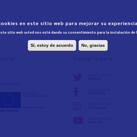
cookies en este sitio web para mejorar su experiencia
 este sitio web usted nos está dando su consentimiento para la instalación de
Sí, estoy de acuerdo
No, gracias
mació
Social media
Seguix-nos en:
Twitter
e privacita
t
Seguix-nos en:
Facebook
Seguix-nos en:
Instagram
Seguix-nos en:
YouTube