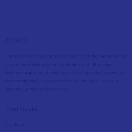
Vinaròs
Vinaròs es todo lo que necesitas para disfrutar de unas merecidas
vacaciones: relájate al sol en sus playas y recónditas calas,
descubre su apasionante historia, deleita tu paladar con nuestra
gastronomía, vive sus fiestas y siéntete como en casa, porque
estás en ella. Vinaròs es toda tuya.
Informació
Aviso Legal