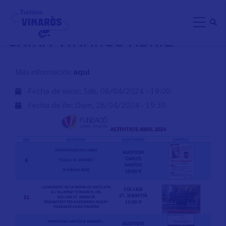
Pasar
ACTIVIDADES FUNDACIÓN
al
CAIXA VINARÒS ABRIL
contenido
principal
Más información
aquí
.
Fecha de inicio:
Sáb, 06/04/2024 - 19:00
Fecha de fin:
Dom, 28/04/2024 - 19:30