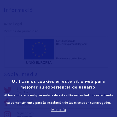
Informació
Aviso Legal
Política de privacidad
Social media
Utilizamos cookies en este sitio web para
mejorar su experiencia de usuario.
Síguenos en:
Twitter
Al hacer clic en cualquier enlace de este sitio web usted nos está dando
Síguenos en:
su consentimiento para la instalación de las mismas en su navegador.
Facebook
Más info
Síguenos en:
Instagram