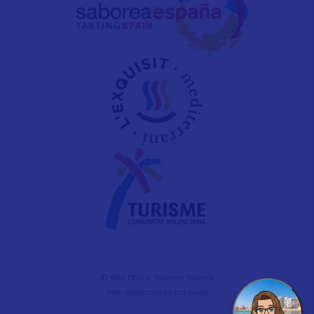
© Web Oficial Turisme Vinaròs
Web desarrollada por
evelb