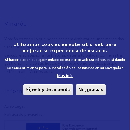
Vinaròs
Vinaròs es todo lo que necesitas para disfrutar de unas merecidas
Utilizamos cookies en este sitio web para
vacaciones: relájate al sol en sus playas y recónditas calas,
mejorar su experiencia de usuario.
descubre su apasionante historia, deleita tu paladar con nuestra
Al hacer clic en cualquier enlace de este sitio web usted nos está dando
gastronomía, vive sus fiestas y siéntete como en casa, porque
su consentimiento para la instalación de las mismas en su navegador.
estás en ella. Vinaròs es toda tuya.
Más info
Sí, estoy de acuerdo
No, gracias
Informació
Aviso Legal
Política de privacidad