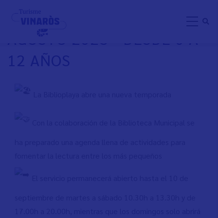
Pasar
BIBLIOPLAYA VINARÒS
al
AGOSTO 2023 - DESDE 0 A
contenido
principal
12 AÑOS
La Biblioplaya abre una nueva temporada
Con la colaboración de la Biblioteca Municipal se
ha preparado una agenda llena de actividades para
fomentar la lectura entre los más pequeños
El servicio permanecerá abierto hasta el 10 de
septiembre de martes a sábado 10.30h a 13.30h y de
17.00h a 20.00h, mientras que los domingos solo abrirá