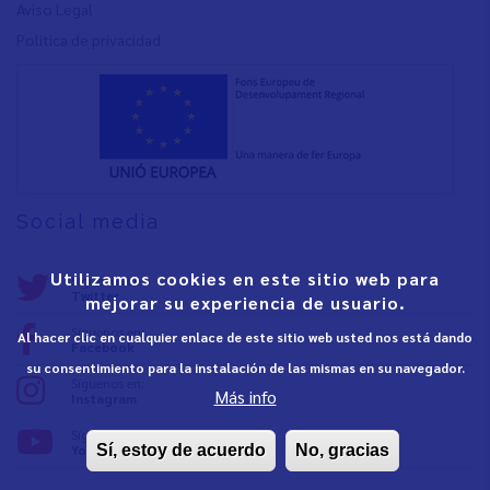
Aviso Legal
Política de privacidad
Social media
Utilizamos cookies en este sitio web para
Síguenos en:
Twitter
mejorar su experiencia de usuario.
Síguenos en:
Al hacer clic en cualquier enlace de este sitio web usted nos está dando
Facebook
su consentimiento para la instalación de las mismas en su navegador.
Síguenos en:
Más info
Instagram
Síguenos en:
YouTube
Sí, estoy de acuerdo
No, gracias