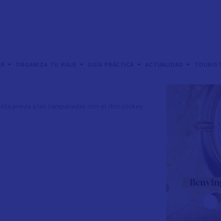
as infantiles para que los más pequeños de la
las uvas con las campanadas.
ER
ORGANIZA TU VIAJE
GUÍA PRÁCTICA
ACTUALIDAD
TOURIST
s 11.30h con animación previa por parte del Gimnàs
iesta previa a las campanadas con el disc-jockey