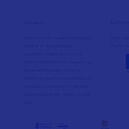
Vinaròs
Infor
Vinaròs es todo lo que necesitas para
Aviso Leg
disfrutar de unas merecidas
Política d
vacaciones: relájate al sol en sus
playas y recónditas calas, descubre su
apasionante historia, deleita tu
paladar con nuestra gastronomía, vive
sus fiestas y siéntete como en casa,
porque estás en ella. Vinaròs es toda
tuya.