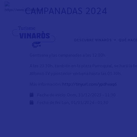
Pasar
CAMPANADAS 2024
al
+
31°
C
contenido
principal
Este año como novedad se recuperarán las Minicampanad
casa también puedan disfrutar de la tradición de comer 
NAVEGACIÓN
DESCUBRE VINARÒS
QUÉ HAC
PRINCIPAL
Los actos se harán en la plaza Parroquial a partir de la
Gentsana y las campanadas a las 12.00h.
A las 23.30h, también en la plaza Parroquial, se hará la f
Alfonso TV y posterior verbena hasta las 01.30h.
Más información:
http://tinyurl.com/ypdhxaq6
Fecha de inicio:
Dom, 31/12/2023 - 11:30
Fecha de fin:
Lun, 01/01/2024 - 01:30