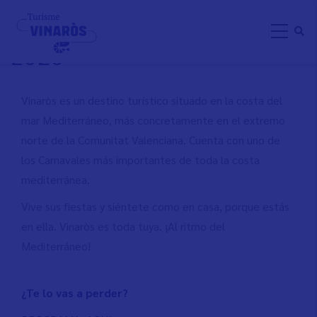
Pasar
CARNAVAL DE VINARÒS
al
2026
contenido
principal
Vinaròs es un destino turístico situado en la costa del
mar Mediterráneo, más concretamente en el extremo
norte de la Comunitat Valenciana. Cuenta con uno de
los Carnavales más importantes de toda la costa
mediterránea.
Vive sus fiestas y siéntete como en casa, porque estás
en ella. Vinaròs es toda tuya. ¡Al ritmo del
Mediterráneo!
¿Te lo vas a perder?