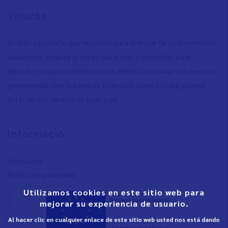
Vinaròs
Vinaròs es todo lo que necesitas para disfrutar de unas merecidas
vacaciones: relájate al sol en sus playas y recónditas calas,
descubre su apasionante historia, deleita tu paladar con nuestra
gastronomía, vive sus fiestas y siéntete como en casa, porque
estás en ella. Vinaròs es toda tuya.
Informació
Aviso Legal
Política de privacidad
Utilizamos cookies en este sitio web para
mejorar su experiencia de usuario.
Al hacer clic en cualquier enlace de este sitio web usted nos está dando