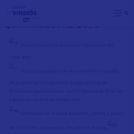
Pasar
CASAL JOVE VINARÒS 1º
al
QUATRIMESTRE 2023
contenido
principal
Joventut presenta la nueva programación del
Casal Jove
El 2023 empezará con un cuatrimestre cargado
de propuestas con formación y ocio, además de
actividades puntuales para que los jóvenes se diviertan
y aprendan durante su tiempo libre.
Continuará con el Casal Acadèmic, martes y jueves
de 17h a 19h, así como los Jocs de Rol al Casal