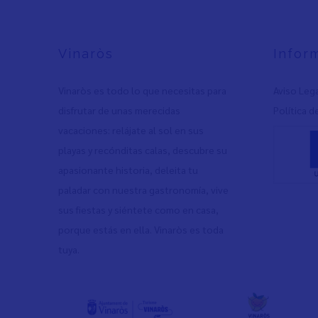
Vinaròs
Infor
Vinaròs es todo lo que necesitas para
Aviso Leg
disfrutar de unas merecidas
Política d
vacaciones: relájate al sol en sus
playas y recónditas calas, descubre su
apasionante historia, deleita tu
paladar con nuestra gastronomía, vive
sus fiestas y siéntete como en casa,
porque estás en ella. Vinaròs es toda
tuya.