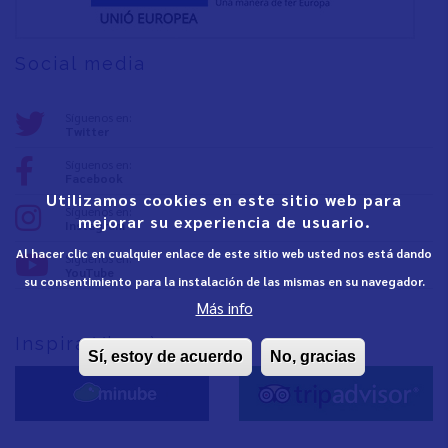
Social media
Síguenos en:
Twitter
Síguenos en:
Facebook
Utilizamos cookies en este sitio web para
Síguenos en:
mejorar su experiencia de usuario.
Instagram
Al hacer clic en cualquier enlace de este sitio web usted nos está dando
Síguenos en:
YouTube
su consentimiento para la instalación de las mismas en su navegador.
Más info
Inspira Vinaròs
Sí, estoy de acuerdo
No, gracias