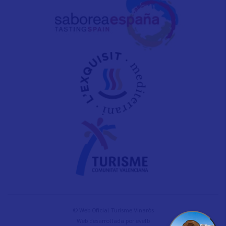
© Web Oficial Turisme Vinaròs
Web desarrollada por
evelb