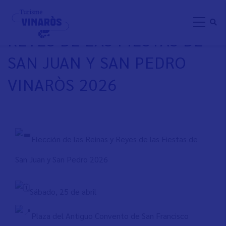
Pasar
ELECCIÓN DE LAS REINAS Y
al
REYES DE LAS FIESTAS DE
contenido
principal
SAN JUAN Y SAN PEDRO
VINARÒS 2026
Elección de las Reinas y Reyes de las Fiestas de
San Juan y San Pedro 2026
Sábado, 25 de abril
Plaza del Antiguo Convento de San Francisco