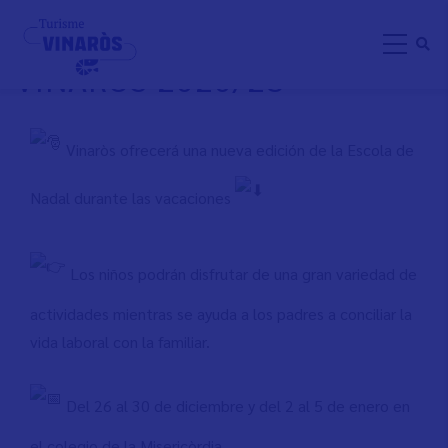
Pasar
ESCUELA DE NAVIDAD
al
VINARÒS 2020/23
contenido
principal
Vinaròs ofrecerá una nueva edición de la Escola de
Nadal durante las vacaciones
Los niños podrán disfrutar de una gran variedad de
actividades mientras se ayuda a los padres a conciliar la
vida laboral con la familiar.
Del 26 al 30 de diciembre y del 2 al 5 de enero en
el colegio de la Misericòrdia