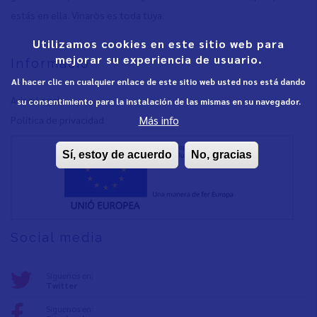
estás en ella. Vinaròs es toda tuya.
Utilizamos cookies en este sitio web para
mejorar su experiencia de usuario.
Informació
Al hacer clic en cualquier enlace de este sitio web usted nos está dando
Aviso Legal
su consentimiento para la instalación de las mismas en su navegador.
Más info
Política de privacidad
Sí, estoy de acuerdo
No, gracias
Social media
Síguenos en:
Twitter
Síguenos en: