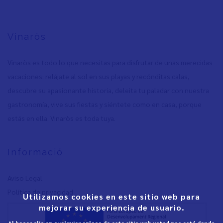
Vinaròs
Vinaròs es todo lo que necesitas para disfrutar de unas merecidas
vacaciones: relájate al sol en sus playas y recónditas calas,
descubre su apasionante historia, deleita tu paladar con nuestra
gastronomía, vive sus fiestas y siéntete como en casa, porque
estás en ella. Vinaròs es toda tuya.
Informació
Aviso Legal
Política de privacidad
Utilizamos cookies en este sitio web para
mejorar su experiencia de usuario.
Al hacer clic en cualquier enlace de este sitio web usted nos está dando