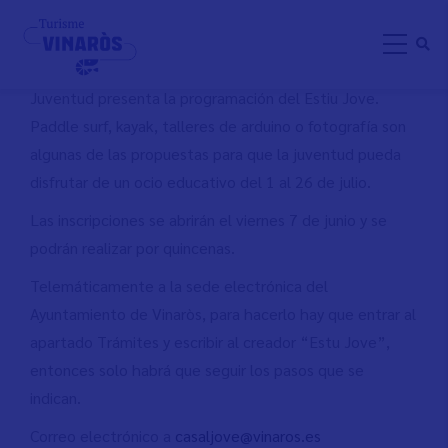
Pasar
ESTIU JOVE VINARÒS 2024
al
contenido
principal
Juventud presenta la programación del Estiu Jove.
Paddle surf, kayak, talleres de arduino o fotografía son
algunas de las propuestas para que la juventud pueda
disfrutar de un ocio educativo del 1 al 26 de julio.
Las inscripciones se abrirán el viernes 7 de junio y se
podrán realizar por quincenas.
Telemáticamente a la sede electrónica del
Ayuntamiento de Vinaròs, para hacerlo hay que entrar al
apartado Trámites y escribir al creador “Estu Jove”,
entonces solo habrá que seguir los pasos que se
indican.
Correo electrónico a
casaljove@vinaros.es