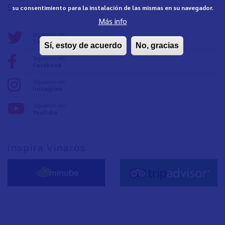
Social media
su consentimiento para la instalación de las mismas en su navegador.
Más info
Síguenos en:
Twitter
Sí, estoy de acuerdo
No, gracias
Síguenos en:
Facebook
Síguenos en:
Instagram
Síguenos en:
YouTube
Inspira Vinaròs