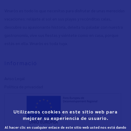
Vinaròs es todo lo que necesitas para disfrutar de unas merecidas
vacaciones: relájate al sol en sus playas y recónditas calas,
descubre su apasionante historia, deleita tu paladar con nuestra
gastronomía, vive sus fiestas y siéntete como en casa, porque
estás en ella. Vinaròs es toda tuya.
Informació
Aviso Legal
Política de privacidad
Utilizamos cookies en este sitio web para
mejorar su experiencia de usuario.
Al hacer clic en cualquier enlace de este sitio web usted nos está dando