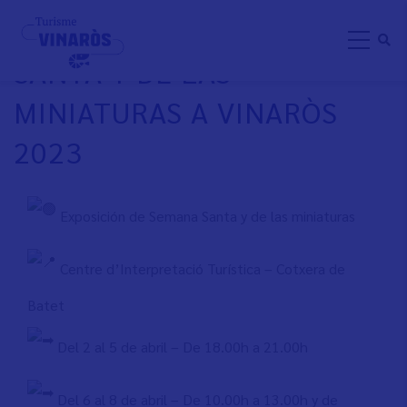
Pasar
EXPOSICIÓN DE SEMANA
al
SANTA Y DE LAS
contenido
principal
MINIATURAS A VINARÒS
2023
Exposición de Semana Santa y de las miniaturas
Centre d’Interpretació Turística – Cotxera de
Batet
Del 2 al 5 de abril – De 18.00h a 21.00h
Del 6 al 8 de abril – De 10.00h a 13.00h y de