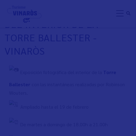
Pasar
EXPOSICIÓN FOTOGRÁFICA
al
DEL INTERIOR DE LA
contenido
principal
TORRE BALLESTER -
VINARÒS
Exposición fotográfica del interior de la
Torre
Ballester
con las instantáneas realizadas por Robinson
Wouters.
Ampliado hasta el 19 de febrero
De martes a domingo de 18.00h a 21.00h