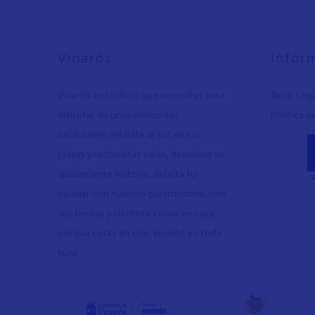
Vinaròs
Infor
Vinaròs es todo lo que necesitas para
Aviso Leg
disfrutar de unas merecidas
Política d
vacaciones: relájate al sol en sus
playas y recónditas calas, descubre su
apasionante historia, deleita tu
paladar con nuestra gastronomía, vive
sus fiestas y siéntete como en casa,
porque estás en ella. Vinaròs es toda
tuya.