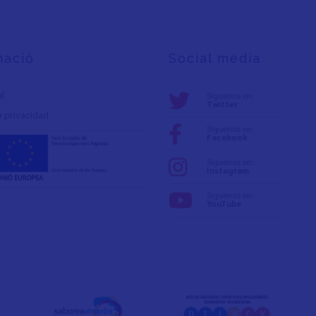
mació
Social media
al
Síguenos en:
Twitter
e privacidad
Síguenos en:
Facebook
Síguenos en:
Instagram
Síguenos en:
YouTube