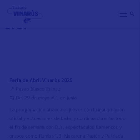
Pasar
FERIA DE ABRIL VINARÒS
al
2025
contenido
principal
Feria de Abril Vinaròs 2025
📍 Paseo Blasco Ibáñez
📅 Del 29 de mayo al 1 de junio
La programación arranca el jueves con la inauguración
oficial y actuaciones de baile, y continúa durante todo
el fin de semana con DJs, espectáculos flamencos y
grupos como Rumba '13, Macarena Pasión y Patriada