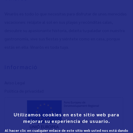
Vinaròs es todo lo que necesitas para disfrutar de unas merecidas
vacaciones: relájate al sol en sus playas y recónditas calas,
descubre su apasionante historia, deleita tu paladar con nuestra
gastronomía, vive sus fiestas y siéntete como en casa, porque
estás en ella. Vinaròs es toda tuya.
Informació
Aviso Legal
Política de privacidad
Utilizamos cookies en este sitio web para
mejorar su experiencia de usuario.
Al hacer clic en cualquier enlace de este sitio web usted nos está dando