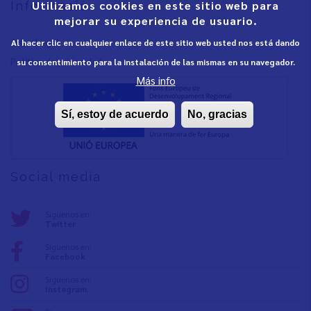
Utilizamos cookies en este sitio web para
Informació
mejorar su experiencia de usuario.
Aviso Legal
Al hacer clic en cualquier enlace de este sitio web usted nos está dando
Política de privacidad
su consentimiento para la instalación de las mismas en su navegador.
Más info
Sí, estoy de acuerdo
No, gracias
Social media
Síguenos en:
Twitter
Síguenos en:
Facebook
Síguenos en:
Instagram