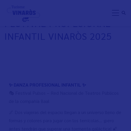
Pasar
FESTIVAL PULSOS:
al
FESTIVAL PROFESIONAL
contenido
principal
INFANTIL VINARÒS 2025
✨ DANZA PROFESIONAL INFANTIL ✨
🎭 Festival Pulsos – Red Nacional de Teatros Públicos
de la compañía Baal
🌌 Dos viajeras del espacio llegan a un universo lleno de
formas y colores para jugar con los terrícolas... ¡pero
antes tendrán que superar una tormenta galáctica! 🌠