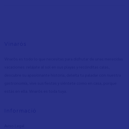
Vinaròs
Vinaròs es todo lo que necesitas para disfrutar de unas merecidas
vacaciones: relájate al sol en sus playas y recónditas calas,
descubre su apasionante historia, deleita tu paladar con nuestra
gastronomía, vive sus fiestas y siéntete como en casa, porque
estás en ella. Vinaròs es toda tuya.
Informació
Aviso Legal