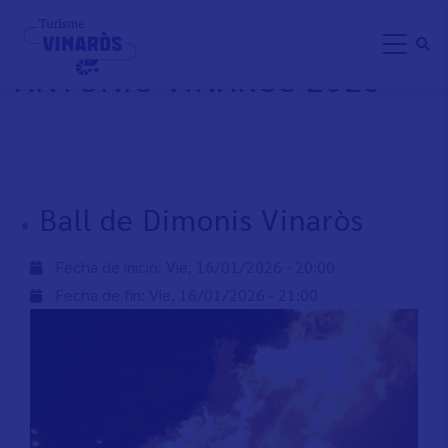
Pasar
FESTIVIDAD DE SAN
al
ANTONIO VINARÒS 2026
contenido
principal
Ball de Dimonis Vinaròs
Fecha de inicio:
Vie, 16/01/2026 - 20:00
Fecha de fin:
Vie, 16/01/2026 - 21:00