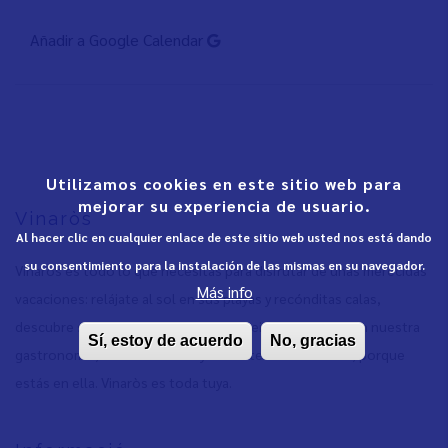
Añadir a Google Calendar
Utilizamos cookies en este sitio web para
mejorar su experiencia de usuario.
Vinaròs
Al hacer clic en cualquier enlace de este sitio web usted nos está dando
su consentimiento para la instalación de las mismas en su navegador.
Vinaròs es todo lo que necesitas para disfrutar de unas merecidas
Más info
vacaciones: relájate al sol en sus playas y recónditas calas,
descubre su apasionante historia, deleita tu paladar con nuestra
Sí, estoy de acuerdo
No, gracias
gastronomía, vive sus fiestas y siéntete como en casa, porque
estás en ella. Vinaròs es toda tuya.