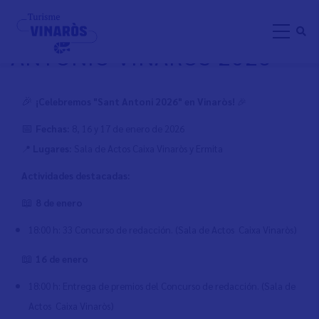
Pasar
FESTIVIDAD DE SAN
al
ANTONIO VINARÒS 2026
contenido
principal
🎉
¡Celebremos "Sant Antoni 202
6"
en Vinaròs!
🎉
📅
Fechas:
8, 16 y 17 de enero de 2026
📍
Lugares:
Sala de Actos Caixa Vinaròs y Ermita
Actividades destacadas:
📖
8 de enero
18:00 h: 33 Concurso de redacción. (Sala de Actos Caixa Vinaròs)
📖
16 de enero
18:00 h: Entrega de premios del Concurso de redacción. (Sala de
Actos Caixa Vinaròs)