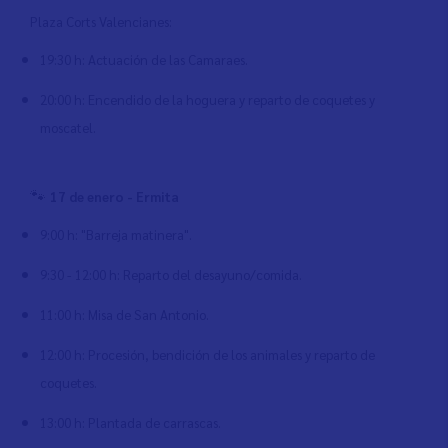
Plaza Corts Valencianes:
19:30 h: Actuación de las Camaraes.
20:00 h: Encendido de la hoguera y reparto de coquetes y
moscatel.
🐾
17 de enero - Ermita
9:00 h: "Barreja matinera".
9:30 - 12:00 h: Reparto del desayuno/comida.
11:00 h: Misa de San Antonio.
12:00 h: Procesión, bendición de los animales y reparto de
coquetes.
13:00 h: Plantada de carrascas.