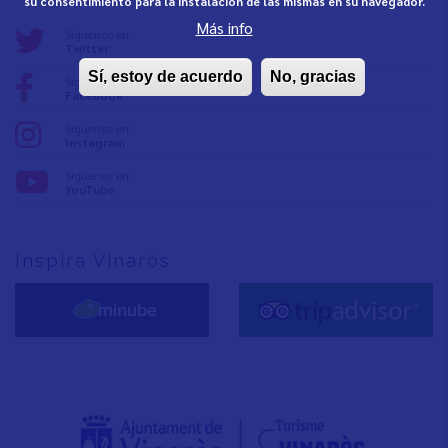
su consentimiento para la instalación de las mismas en su navegador.
Más info
Síguenos en:
Twitter
Sí, estoy de acuerdo
No, gracias
Síguenos en:
Facebook
Síguenos en:
Instagram
Síguenos en:
YouTube
Inspira Vinaròs