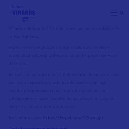
Pasar
FIRA AGRÍCOLA 2024
al
contenido
principal
Vinaròs celebrará el 4 y 5 de mayo una nueva edición de
la Fira Agrícola.
Expositores con productos agrícolas, automoción y
proximidad volverán a llenar la zona del paseo de Fora
del Forat.
En total se contará con 22.000 metros de Fira con unas
cuarenta expositores, además de contar con una
variada programación para todos los públicos con
exhibiciones caninas, circuito de aventuras, música en
directo y muchas más propuestas.
Más información:
https://tinyurl.com/22kyozqd
Toda la programación aquí.