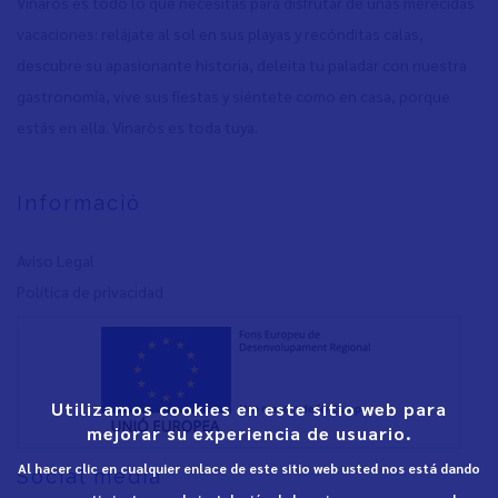
Vinaròs es todo lo que necesitas para disfrutar de unas merecidas
vacaciones: relájate al sol en sus playas y recónditas calas,
descubre su apasionante historia, deleita tu paladar con nuestra
gastronomía, vive sus fiestas y siéntete como en casa, porque
estás en ella. Vinaròs es toda tuya.
Informació
Aviso Legal
Política de privacidad
Utilizamos cookies en este sitio web para
mejorar su experiencia de usuario.
Al hacer clic en cualquier enlace de este sitio web usted nos está dando
Social media