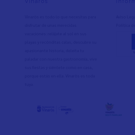
Vinaròs
Infor
Vinaròs es todo lo que necesitas para
Aviso Leg
disfrutar de unas merecidas
Política d
vacaciones: relájate al sol en sus
playas y recónditas calas, descubre su
apasionante historia, deleita tu
paladar con nuestra gastronomía, vive
sus fiestas y siéntete como en casa,
porque estás en ella. Vinaròs es toda
tuya.