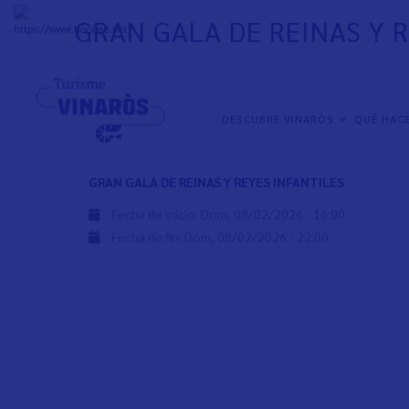
Pasar
GRAN GALA DE REINAS Y 
al
+
31°
C
contenido
principal
NAVEGACIÓN
DESCUBRE VINARÒS
QUÉ HAC
PRINCIPAL
GRAN GALA DE REINAS Y REYES INFANTILES
Fecha de inicio:
Dom, 08/02/2026 - 16:00
Fecha de fin:
Dom, 08/02/2026 - 22:00