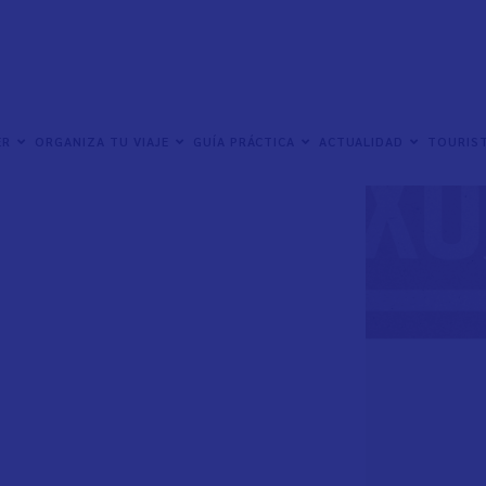
ocida como Feria del Chocolate 🍫, los días 8, 9 y
ER
ORGANIZA TU VIAJE
GUÍA PRÁCTICA
ACTUALIDAD
TOURIST
ina gratuitos, tanto para adultos como para el