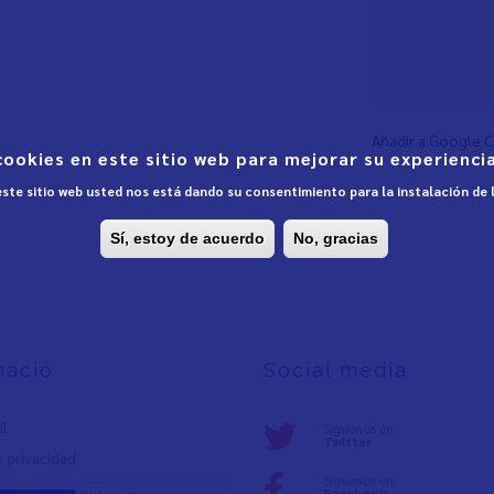
Añadir a Google 
cookies en este sitio web para mejorar su experiencia
 este sitio web usted nos está dando su consentimiento para la instalación de
Sí, estoy de acuerdo
No, gracias
mació
Social media
al
Síguenos en:
Twitter
e privacidad
Síguenos en:
Facebook