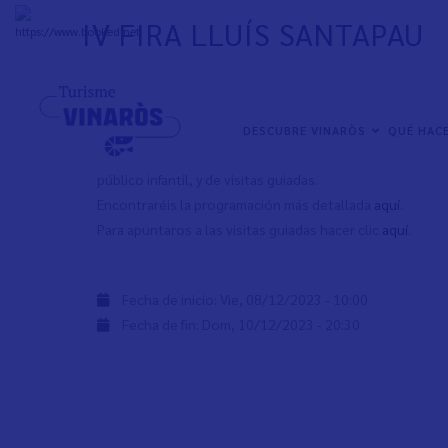
Pasar
IV FIRA LLUÍS SANTAPAU
al
+
31°
C
contenido
principal
🎄 ​Llega de nuevo la IV Fira Lluís Santapau, también con
10 diciembre en la Plaça Parroquial.
NAVEGACIÓN
DESCUBRE VINARÒS
QUÉ HAC
PRINCIPAL
Durante estos días se podrá disfrutar de talleres de coc
público infantil, y de visitas guiadas.
Encontraréis la programación más detallada
aquí
.
Para apuntaros a las visitas guiadas hacer clic
aquí
.
Fecha de inicio:
Vie, 08/12/2023 - 10:00
Fecha de fin:
Dom, 10/12/2023 - 20:30