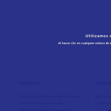
Utilizamos 
Al hacer clic en cualquier enlace de
Vinaròs
Infor
Vinaròs es todo lo que necesitas para
Aviso Leg
disfrutar de unas merecidas
Política d
vacaciones: relájate al sol en sus