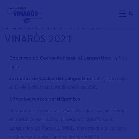
Pasar
JORNADAS DE LA COCINA
al
DEL LANGOSTINO DE
contenido
principal
VINARÒS 2021
Concurso de Cocina Aplicada al Langostino
, el 7 de
junio.
Jornadas de Cocina del Langostino
, del 21 de mayo
al 13 de junio, menú precio único de 25€.
10 restaurantes participantes.
El ganador se llevará el Langostino de Oro y un premio
en metálico de 1.500€, el segundo clasificado el
Langostino de Plata y 1.000€, mientras que el tercero
se llevará el Langostino de Bronce y 500€.