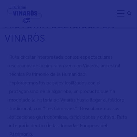
Pasar
LA ALGARROBA: UNA
al
HISTORIA DELICIOSA EN
contenido
principal
VINARÒS
Ruta circular interpretada por los espectaculares
escenarios de la piedra en seco en Vinaròs, ancestral
técnica Patrimonio de la Humanidad.
Exploraremos los paisajes fosilizados con el
protagonismo de la algarroba, un producto que ha
modelado la historia de Vinaròs hasta llegar al folklore
tradicional, con “Les Camaraes”. Descubriremos sus
aplicaciones gastronómicas, curiosidades y cultivo. Ruta
integrada dentro de las Jornadas Europeas del
Patrimonio.