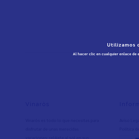
Utilizamos 
Al hacer clic en cualquier enlace de
Vinaròs
Infor
Vinaròs es todo lo que necesitas para
Aviso Leg
disfrutar de unas merecidas
Política d
vacaciones: relájate al sol en sus