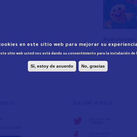
Añadir a Google 
cookies en este sitio web para mejorar su experiencia
 este sitio web usted nos está dando su consentimiento para la instalación de
Sí, estoy de acuerdo
No, gracias
mació
Social media
al
Síguenos en:
Twitter
e privacidad
Síguenos en:
Facebook