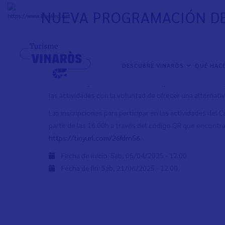
Pasar
NUEVA PROGRAMACIÓN DE
al
+
33°
C
contenido
principal
NAVEGACIÓN
DESCUBRE VINARÒS
QUÉ HAC
PRINCIPAL
Edición fotográfica, cocina, curso de podcast o talleres 
las actividades con la voluntad de ofrecer una alternati
Las inscripciones para participar en las actividades del 
partir de las 16.00h a través del código QR que encontra
https://tinyurl.com/26fdrn56
.
Fecha de inicio:
Sáb, 05/04/2025 - 12:00
Fecha de fin:
Sáb, 21/06/2025 - 12:00