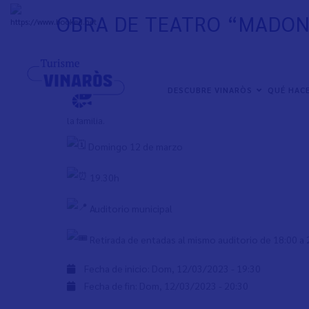
Pasar
OBRA DE TEATRO “MADO
al
+
31°
C
contenido
principal
Programa Igual-Ment con motivo del Día Internacio
NAVEGACIÓN
DESCUBRE VINARÒS
QUÉ HAC
Obra de teatro “Madonna” de la compañía Patricia 
PRINCIPAL
la familia.
Domingo 12 de marzo
19.30h
Auditorio municipal
Retirada de entadas al mismo auditorio de 18:00 a 
Fecha de inicio:
Dom, 12/03/2023 - 19:30
Fecha de fin:
Dom, 12/03/2023 - 20:30