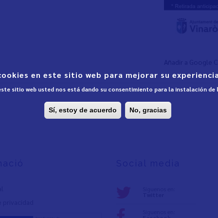
Añadir a Google 
cookies en este sitio web para mejorar su experiencia
 este sitio web usted nos está dando su consentimiento para la instalación de
Sí, estoy de acuerdo
No, gracias
mació
Social media
al
Síguenos en:
Twitter
e privacidad
Síguenos en:
Facebook