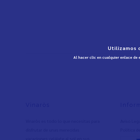
Utilizamos 
Al hacer clic en cualquier enlace de
Vinaròs
Infor
Vinaròs es todo lo que necesitas para
Aviso Leg
disfrutar de unas merecidas
Política d
vacaciones: relájate al sol en sus