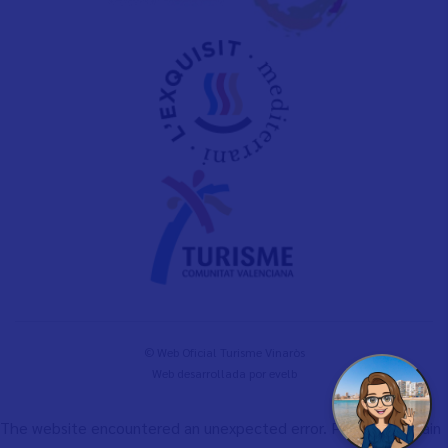
© Web Oficial Turisme Vinaròs
Web desarrollada por
evelb
The website encountered an unexpected error. Please try again