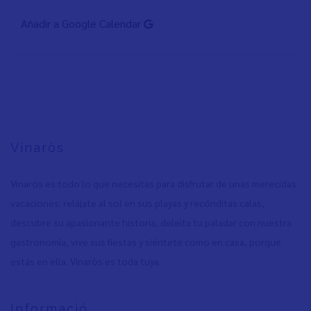
Añadir a Google Calendar
Vinaròs
Vinaròs es todo lo que necesitas para disfrutar de unas merecidas
vacaciones: relájate al sol en sus playas y recónditas calas,
descubre su apasionante historia, deleita tu paladar con nuestra
gastronomía, vive sus fiestas y siéntete como en casa, porque
estás en ella. Vinaròs es toda tuya.
Informació