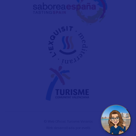
© Web Oficial Turisme Vinaròs
Web desarrollada por
evelb