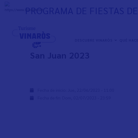
Pasar
PROGRAMA DE FIESTAS DE
al
+
33°
C
contenido
principal
NAVEGACIÓN
Programa de Fiestas de V
DESCUBRE VINARÒS
QUÉ HAC
PRINCIPAL
San Juan 2023
Fecha de inicio:
Jue, 22/06/2023 - 11:00
Fecha de fin:
Dom, 02/07/2023 - 23:59