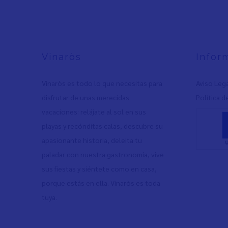
Vinaròs
Infor
Vinaròs es todo lo que necesitas para
Aviso Leg
disfrutar de unas merecidas
Política d
vacaciones: relájate al sol en sus
playas y recónditas calas, descubre su
apasionante historia, deleita tu
paladar con nuestra gastronomía, vive
sus fiestas y siéntete como en casa,
porque estás en ella. Vinaròs es toda
tuya.