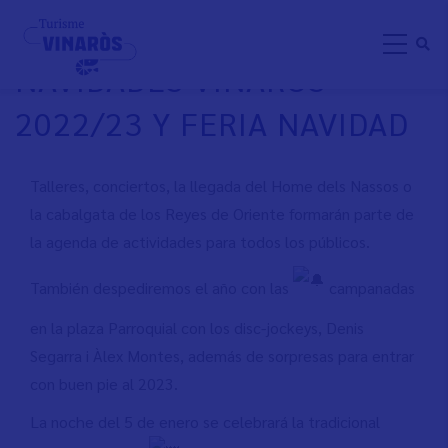
Pasar
PROGRAMACIÓN
al
NAVIDADES VINARÒS
contenido
principal
2022/23 Y FERIA NAVIDAD
Talleres, conciertos, la llegada del Home dels Nassos o
la cabalgata de los Reyes de Oriente formarán parte de
la agenda de actividades para todos los públicos.
También despediremos el año con las
campanadas
en la plaza Parroquial con los disc-jockeys, Denis
Segarra i Àlex Montes, además de sorpresas para entrar
con buen pie al 2023.
La noche del 5 de enero se celebrará la tradicional